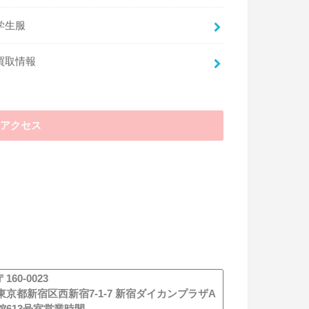
した存在であり、下着の売買なども当然行っ
ていません。もちろん、未成年からの買取も
学生服
行っていません。
ちなみに、一般の方が古物商許可を得ている
買取情報
業者に制服を売却することに、問題はないの
でご安心ください。
アクセス
買取業者のほかに制服を売れ
る場所は？
買取業者のほかに制服を売れる場所という
と、まっさきに頭に思い浮かぶのはインター
ネットオークションやフリマアプリでしょ
う。ただ、残念ながらオークションなどで
は、トラブルを避けるために学校や企業の制
服の出品を制限する傾向があるようです。制
〒160-0023
限される出品物の中には、古着だけではな
東京都新宿区西新宿7-1-7 新宿ダイカンプラザA
く、新しい制服も含まれます。多くの都道府
館613号室営業時間