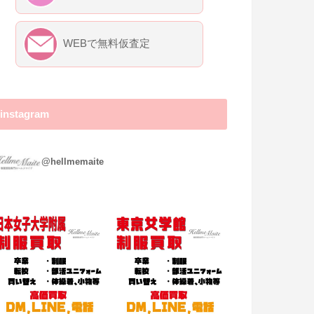
WEBで無料仮査定
instagram
ヘルメマイテ ～制服買取専門店～
@hellmemaite