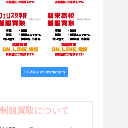
View on Instagram
ア
ー
制服買取について
カ
イ
ブ