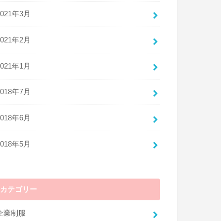
ちょっともったいないかもしれません。その
2021年3月
制服、高く売却できるかもしれないのです。
実は、制服の買取を専門に行っている業者が
2021年2月
存在します。
2021年1月
「業者？」
と思いますよね？制服の買取なんて怪しい
2018年7月
し、そもそも合法なのか心配になる方もいら
っしゃると思います。しかし、そこはご安心
2018年6月
ください。制服は基本、古着の範囲に含まれ
るため、古物商許可があれば、まったく合法
的に買取や販売を行うことが可能です。
2018年5月
しかし、90年代を知る人は、どうしても「ブ
ルセラショップ」が脳裏によぎるのではない
でしょうか？今はあまり聞きませんが、現在
カテゴリー
もそのような怪しい商売が存在していること
は事実です。しかし、現在の制服買取業者
は、このような怪しいビジネスとは一線を画
企業制服