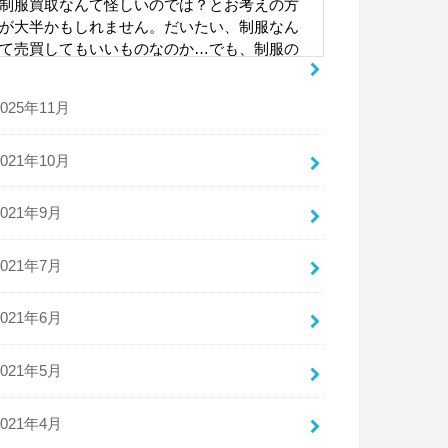
制服買取なんて怪しいのでは？とお考えの方
が大半かもしれません。だいたい、制服なん
て売買してもいいものなのか…でも、制服の
セカンドハンドマーケットは、売りたいと考
える人も多いですし、購入したいと考える人
2025年11月
も多い、需要と供給のバランスがとれている
世界なのです。もちろん、犯罪やいかがわし
い考えを持つ人とは関係なしにです。本記事
2021年10月
では、制服買取について説明しています。か
わいいけどもう着ることはないその制服、高
2021年9月
く売却できるかもしれませんよ。
2021年7月
怪しい商売？制服買取は合法？
2021年6月
高校や中学を出ると、もう着ることのない制
服。皆様はこの制服をどうしていますか？と
2021年5月
っておけば思い出にはなるかもしれません
が、ずっとしまっておいても本当に思い出に
2021年4月
しかなりません。おそらく多くの人が、制服
を捨ててしまうと思います。でも、それでは