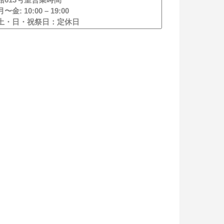
県では、青少年保護条例を制定しており、こ
月〜金: 10:00 – 19:00
れにより制服のオークションへの出品が制限
土・日・祝祭日：定休日
されているのです。これはもちろん、以前大
きな問題になったブルセラショップ対策で
す。
オークションサイトでは、直接落札者に送る
ことになりますが、個人情報を開示しての取
引になることを考えると非常に危険です。個
人情報を一切開示することなく取引ができる
オークションサイトもありますが、いずれに
してもサイト側で出品を制限している以上、
このようなサイト、アプリは利用すべきでは
ないでしょう。
制服の買取業者には、1万円以上の品を買い取
る場合、販売者の身分証明書の確認が義務づ
けられています。それでは逆に危険だと感じ
る方もいらっしゃるかもしれませんが、結
局、法に則った商売とはこういうものなので
す。公安委員会から古物商として認められて