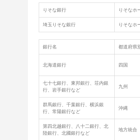
りそな銀行
りそなホ
埼玉りそな銀行
りそなホ
銀行名
都道府県別
北海道銀行
四国
七十七銀行、東邦銀行、荘内銀
九州
行、岩手銀行など
群馬銀行、千葉銀行、横浜銀
沖縄
行、常陽銀行など
第四北越銀行、八十二銀行、北
地方統合
陸銀行、北國銀行など