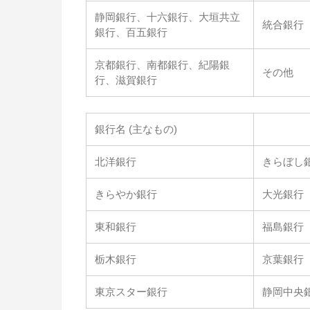
静岡銀行、十六銀行、大垣共立
統合銀行
銀行、百五銀行
京都銀行、南都銀行、紀陽銀
その他
行、滋賀銀行
銀行名 (主なもの)
北洋銀行
きらぼし
きらやか銀行
大光銀行
東和銀行
福島銀行
栃木銀行
京葉銀行
東京スター銀行
静岡中央