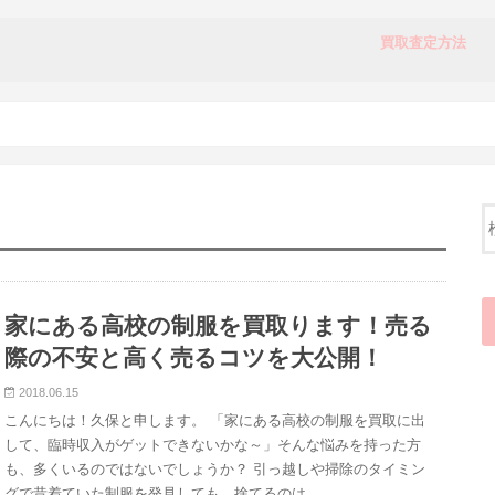
買取査定方法
店頭買取の流れ
宅配買取の流れ
家にある高校の制服を買取ります！売る
際の不安と高く売るコツを大公開！
2018.06.15
こんにちは！久保と申します。 「家にある高校の制服を買取に出
して、臨時収入がゲットできないかな～」そんな悩みを持った方
も、多くいるのではないでしょうか？ 引っ越しや掃除のタイミン
グで昔着ていた制服を発見しても、捨てるのは…