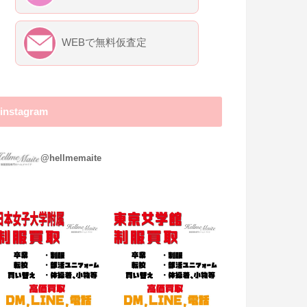
WEBで無料仮査定
instagram
ヘルメマイテ ～制服買取専門店～
@hellmemaite