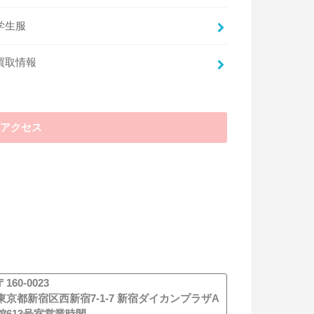
した存在であり、下着の売買なども当然行っ
ていません。もちろん、未成年からの買取も
学生服
行っていません。
ちなみに、一般の方が古物商許可を得ている
買取情報
業者に制服を売却することに、問題はないの
でご安心ください。
アクセス
買取業者のほかに制服を売れ
る場所は？
買取業者のほかに制服を売れる場所という
と、まっさきに頭に思い浮かぶのはインター
ネットオークションやフリマアプリでしょ
う。ただ、残念ながらオークションなどで
は、トラブルを避けるために学校や企業の制
服の出品を制限する傾向があるようです。制
〒160-0023
限される出品物の中には、古着だけではな
東京都新宿区西新宿7-1-7 新宿ダイカンプラザA
く、新しい制服も含まれます。多くの都道府
館613号室営業時間