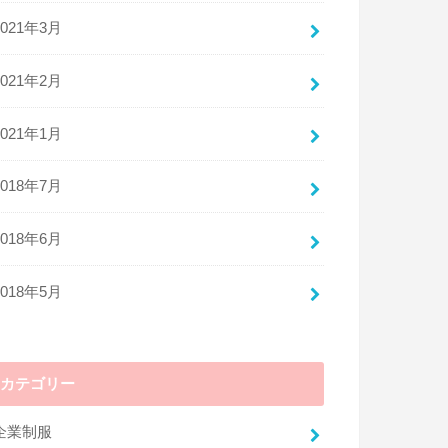
ちょっともったいないかもしれません。その
2021年3月
制服、高く売却できるかもしれないのです。
実は、制服の買取を専門に行っている業者が
2021年2月
存在します。
2021年1月
「業者？」
と思いますよね？制服の買取なんて怪しい
2018年7月
し、そもそも合法なのか心配になる方もいら
っしゃると思います。しかし、そこはご安心
2018年6月
ください。制服は基本、古着の範囲に含まれ
るため、古物商許可があれば、まったく合法
的に買取や販売を行うことが可能です。
2018年5月
しかし、90年代を知る人は、どうしても「ブ
ルセラショップ」が脳裏によぎるのではない
でしょうか？今はあまり聞きませんが、現在
カテゴリー
もそのような怪しい商売が存在していること
は事実です。しかし、現在の制服買取業者
は、このような怪しいビジネスとは一線を画
企業制服