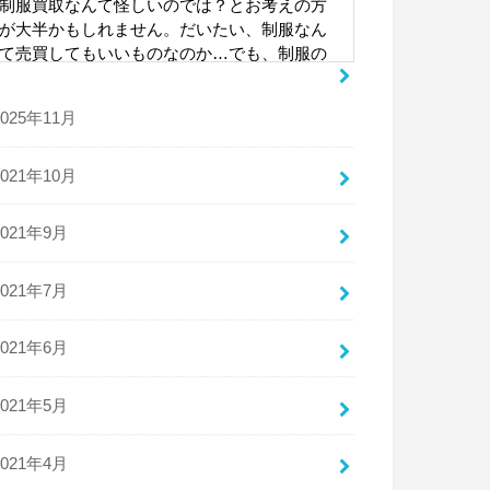
制服買取なんて怪しいのでは？とお考えの方
が大半かもしれません。だいたい、制服なん
て売買してもいいものなのか…でも、制服の
セカンドハンドマーケットは、売りたいと考
える人も多いですし、購入したいと考える人
2025年11月
も多い、需要と供給のバランスがとれている
世界なのです。もちろん、犯罪やいかがわし
い考えを持つ人とは関係なしにです。本記事
2021年10月
では、制服買取について説明しています。か
わいいけどもう着ることはないその制服、高
2021年9月
く売却できるかもしれませんよ。
2021年7月
怪しい商売？制服買取は合法？
2021年6月
高校や中学を出ると、もう着ることのない制
服。皆様はこの制服をどうしていますか？と
2021年5月
っておけば思い出にはなるかもしれません
が、ずっとしまっておいても本当に思い出に
2021年4月
しかなりません。おそらく多くの人が、制服
を捨ててしまうと思います。でも、それでは