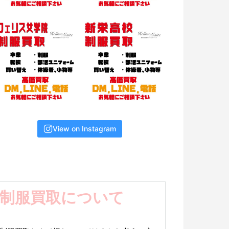
View on Instagram
ア
ー
制服買取について
カ
イ
ブ