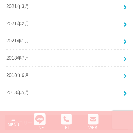
2021年3月
実は、制服の買取を専門に行っている業者が存在しま
す。
2021年2月
「業者？」
と思いますよね？制服の買取なんて怪しいし、そもそ
2021年1月
も合法なのか心配になる方もいらっしゃると思いま
す。しかし、そこはご安心ください。制服は基本、古
2018年7月
着の範囲に含まれるため、古物商許可があれば、まっ
たく合法的に買取や販売を行うことが可能です。
2018年6月
しかし、90年代を知る人は、どうしても「ブルセラシ
ョップ」が脳裏によぎるのではないでしょうか？今は
あまり聞きませんが、現在もそのような怪しい商売が
2018年5月
存在していることは事実です。しかし、現在の制服買
取業者は、このような怪しいビジネスとは一線を画し
た存在であり、下着の売買なども当然行っていませ
ん。もちろん、未成年からの買取も行っていません。
カテゴリー
MENU
LINE
TEL
WEB
ちなみに、一般の方が古物商許可を得ている業者に制