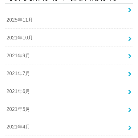
ものなのか…でも、制服のセカンドハンドマーケット
は、売りたいと考える人も多いですし、購入したいと
2025年11月
考える人も多い、需要と供給のバランスがとれている
世界なのです。もちろん、犯罪やいかがわしい考えを
持つ人とは関係なしにです。本記事では、制服買取に
2021年10月
ついて説明しています。かわいいけどもう着ることは
ないその制服、高く売却できるかもしれませんよ。
2021年9月
怪しい商売？制服買取は合法？
2021年7月
高校や中学を出ると、もう着ることのない制服。皆様
2021年6月
はこの制服をどうしていますか？とっておけば思い出
にはなるかもしれませんが、ずっとしまっておいても
2021年5月
本当に思い出にしかなりません。おそらく多くの人
が、制服を捨ててしまうと思います。でも、それでは
ちょっともったいないかもしれません。その制服、高
2021年4月
く売却できるかもしれないのです。