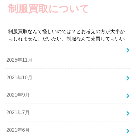
制服買取について
制服買取なんて怪しいのでは？とお考えの方が大半か
もしれません。だいたい、制服なんて売買してもいい
ものなのか…でも、制服のセカンドハンドマーケット
は、売りたいと考える人も多いですし、購入したいと
2025年11月
考える人も多い、需要と供給のバランスがとれている
世界なのです。もちろん、犯罪やいかがわしい考えを
持つ人とは関係なしにです。本記事では、制服買取に
2021年10月
ついて説明しています。かわいいけどもう着ることは
ないその制服、高く売却できるかもしれませんよ。
2021年9月
怪しい商売？制服買取は合法？
2021年7月
高校や中学を出ると、もう着ることのない制服。皆様
2021年6月
はこの制服をどうしていますか？とっておけば思い出