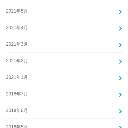
にはなるかもしれませんが、ずっとしまっておいても
2021年5月
本当に思い出にしかなりません。おそらく多くの人
が、制服を捨ててしまうと思います。でも、それでは
ちょっともったいないかもしれません。その制服、高
2021年4月
く売却できるかもしれないのです。
2021年3月
実は、制服の買取を専門に行っている業者が存在しま
す。
2021年2月
「業者？」
と思いますよね？制服の買取なんて怪しいし、そもそ
2021年1月
も合法なのか心配になる方もいらっしゃると思いま
す。しかし、そこはご安心ください。制服は基本、古
2018年7月
着の範囲に含まれるため、古物商許可があれば、まっ
たく合法的に買取や販売を行うことが可能です。
2018年6月
しかし、90年代を知る人は、どうしても「ブルセラシ
ョップ」が脳裏によぎるのではないでしょうか？今は
あまり聞きませんが、現在もそのような怪しい商売が
2018年5月