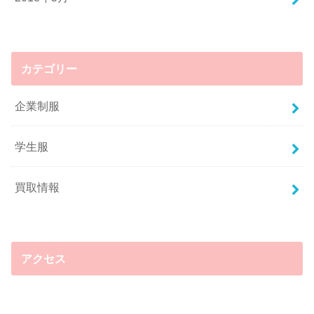
存在していることは事実です。しかし、現在の制服買
取業者は、このような怪しいビジネスとは一線を画し
た存在であり、下着の売買なども当然行っていませ
ん。もちろん、未成年からの買取も行っていません。
カテゴリー
ちなみに、一般の方が古物商許可を得ている業者に制
企業制服
服を売却することに、問題はないのでご安心くださ
い。
学生服
買取業者のほかに制服を売れる場
買取情報
所は？
買取業者のほかに制服を売れる場所というと、まっさ
きに頭に思い浮かぶのはインターネットオークション
アクセス
やフリマアプリでしょう。ただ、残念ながらオークシ
ョンなどでは、トラブルを避けるために学校や企業の
制服の出品を制限する傾向があるようです。制限され